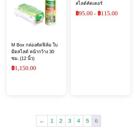
สไลด์คัตเตอร์
95.00
115.00
฿
฿
Price
–
range:
฿95.00
through
฿115.00
M Box กล่องตัดฟิล์ม ใบ
มีดสไลด์ หน้ากว้าง 30
ซม. (12 นิ้ว)
1,150.00
฿
←
1
2
3
4
5
6