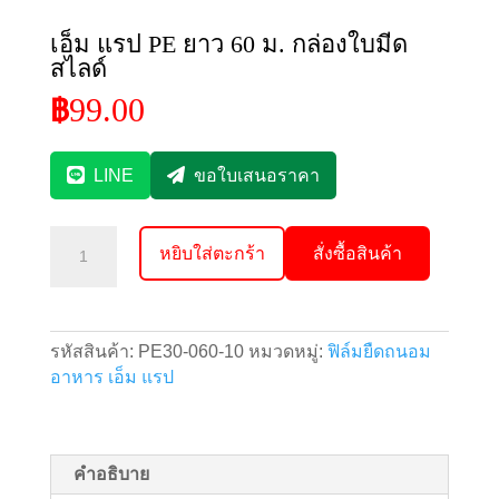
เอ็ม แรป PE ยาว 60 ม. กล่องใบมีด
สไลด์
99.00
฿
LINE
ขอใบเสนอราคา
จำนวน
หยิบใส่ตะกร้า
สั่งซื้อสินค้า
เอ็ม
แรป
PE
ยาว
รหัสสินค้า:
PE30-060-10
หมวดหมู่:
ฟิล์มยืดถนอม
60
อาหาร เอ็ม แรป
ม.
กล่อง
ใบ
มีด
คำอธิบาย
สไลด์