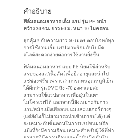
ชิ้น
คำอธิบาย
ฟิล์มถนอมอาหาร เอ็ม แรป รุ่น PE หน้า
หว้าง 30 ซม. ยาว 60 ม. หนา 10 ไมครอน
สุดคุ้ม!! กับความยาว 60 เมตร ตอบโจทย์ทุก
การใช้งาน เอ็ม แรป มาพร้อมกับใบมีด
สไลด์สะดวกง่ายต่อการใช้งานยิ่งขึ้น
ฟิล์มถนอมอาหาร แบบ PE นิยมใช้สำหรับ
แรปของสด/เนื้อสัตว์เพื่อยืดอายุและนำไป
แช่ช่องฟรีช เพราะสามารถทนอุณหภูมิเย็น
ได้ดีกว่ารุ่น PVC ถึง -70 องศาเลยค่ะ
สามารถใช้แรปอาหารเพื่ออุ่นในเตา
ไมโครเวฟได้ นอกจากนี้ยังเหมาะกับการ
แรป/หมักแป้งเพื่ออบขนมและเบเกอรี่ต่างๆ
(แต่ยังไงก็ไม่สามารถนำเข้าเตาอบได้) แต่
จะเหมาะกับขั้นตอนในการแรปขนมหรือ
แป้งที่ยังมีความร้อน เหมาะสำหรับผู้ใช้ที่ทำ
อาหารที่มีความร้อนและน้ำมัน/ไขมันใน