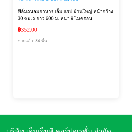
ฟิล์มถนอมอาหาร เอ็ม แรป ม้วนใหญ่ หน้ากว้าง
30 ซม. x ยาว 600 ม. หนา 9 ไมครอน
352.00
฿
ขายแล้ว: 34 ชิ้น
บริษัท เอ็มเอ็มพี คอร์ปอเรชั่น จำกัด