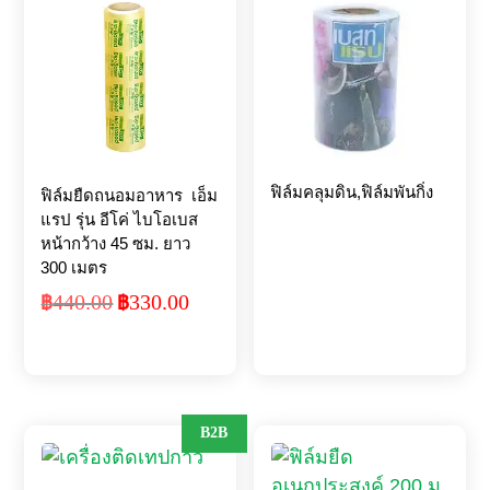
ฟิล์มคลุมดิน,ฟิล์มพันกิ่ง
ฟิล์มยืดถนอมอาหาร เอ็ม
แรป รุ่น อีโค่ ไบโอเบส
หน้ากว้าง 45 ซม. ยาว
300 เมตร
440.00
330.00
฿
Original
฿
Current
price
price
was:
is:
฿440.00.
฿330.00.
B2B