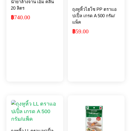
น้ำยาล้างจาน เอ็ม คลีน
20 ลิตร
ถุงหูหิ้วไฮโซ PP ตราแอ
ปเปิ้ล เกรด A 500 กรัม/
740.00
฿
แพ็ค
59.00
฿
ถุงหูหิ้ว LL ตราแอปเปิ้ล