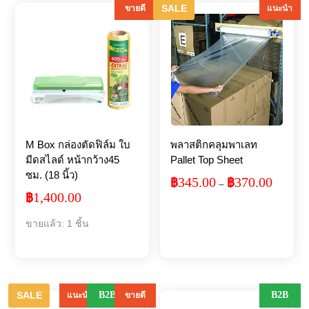
SALE
ขายดี
แนะนำ
M Box กล่องตัดฟิล์ม ใบ
พลาสติกคลุมพาเลท
มีดสไลด์ หน้ากว้าง45
Pallet Top Sheet
ซม. (18 นิ้ว)
345.00
370.00
฿
฿
Price
–
1,400.00
฿
range:
฿345.00
ขายแล้ว: 1 ชิ้น
throug
฿370.00
SALE
B2B
B2B
แนะนำ
ขายดี