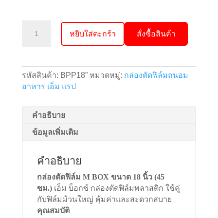
จำนวน
หยิบใส่ตะกร้า
สั่งซื้อสินค้า
M
Box
กล่อง
ตัด
รหัสสินค้า:
BPP18”
หมวดหมู่:
กล่องตัดฟิล์มถนอม
ฟิล์ม
อาหาร เอ็ม แรป
ใบ
มีด
สไลด์
คำอธิบาย
หน้า
ข้อมูลเพิ่มเติม
กว้าง45
ซม.
คำอธิบาย
(18
นิ้ว)
กล่องตัดฟิล์ม M BOX ขนาด 18 นิ้ว (45
ชิ้น
ซม.)
เอ็ม บ็อกซ์ กล่องตัดฟิล์มพลาสติก ใช้คู่
กับฟิล์มม้วนใหญ่ คุ้มค่าและสะดวกสบาย
คุณสมบัติ