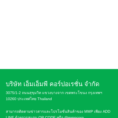
SME ควรรู้! วิธีเลือกเครื่องรัดกล่องให้เหมาะกับ
ปริมาณงาน ลดแรงงาน เพิ่มความเร็ว และใช้คู่
กับสายรัดกล่องพลาสติกได้อย่างมีประสิทธิภาพ
บริษัท เอ็มเอ็มพี คอร์ปอเรชั่น จำกัด
3075/1-2 ถนนสุขุมวิท แขวงบางจาก เขตพระโขนง กรุงเทพฯ
10260 ประเทศไทย Thailand
สามารถติดตามข่าวสารและโปรโมชั่นสินค้า
ของ MMP เพียง ADD
LINE ด้วยการสแกน QR CODE หรือ
@mmpcorp