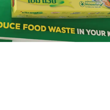
Blogs
สายมูห้ามพลาด อาหาร
มงคล”ตรุษจีนนี้ กินแล้วโชค
ดีทั้งปี”