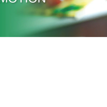
ด-ฟิล์มหด พลาสติกสำหรับห่อหุ้ม