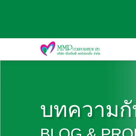
บทความกั
BLOG & PR