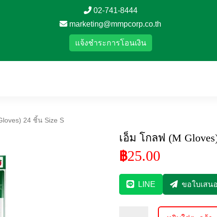
02-741-8444
marketing@mmpcorp.co.th
แจ้งชำระการโอนเงิน
loves) 24 ชิ้น Size S
เอ็ม โกลฟ (M Gloves) 
25.00
฿
LINE
ขอใบเสน
จำนวน