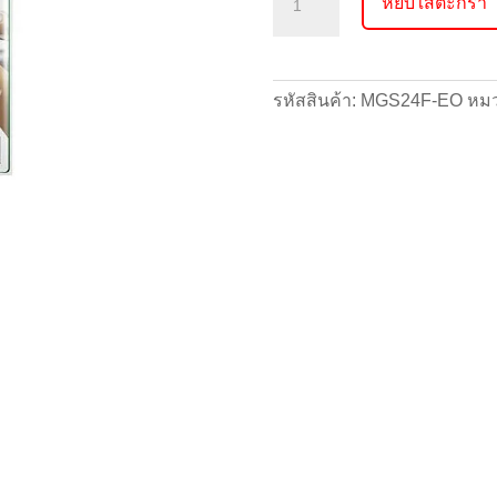
หยิบใส่ตะกร้า
เอ็ม
โกลฟ
(M
Gloves)
รหัสสินค้า:
MGS24F-EO
หมว
24
ชิ้น
Size
S
ชิ้น