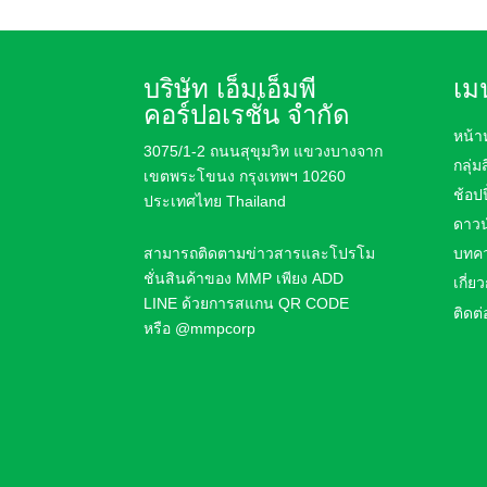
บริษัท เอ็มเอ็มพี
เมน
คอร์ปอเรชั่น จำกัด
หน้า
3075/1-2 ถนนสุขุมวิท แขวงบางจาก
กลุ่ม
เขตพระโขนง กรุงเทพฯ 10260
ช้อปป
ประเทศไทย Thailand
ดาวน
สามารถติดตามข่าวสารและโปรโม
บทคว
ชั่นสินค้า
ของ MMP เพียง ADD
เกี่ย
LINE ด้วยการสแกน QR CODE
ติดต่
หรือ
@mmpcorp