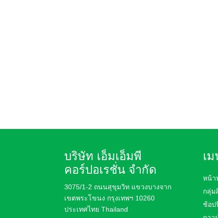
บริษัท เอ็มเอ็มพี
เมน
คอร์ปอเรชั่น จำกัด
หน้า
3075/1-2 ถนนสุขุมวิท แขวงบางจาก
กลุ่ม
เขตพระโขนง กรุงเทพฯ 10260
ช้อปป
ประเทศไทย Thailand
ดาวน