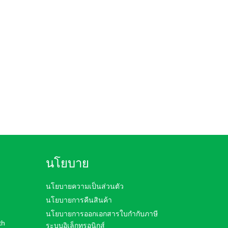
฿
฿
Price
345.00
–
370.00
range:
฿345.00
through
฿370.00
นโยบาย
นโยบายความเป็นส่วนตัว
นโยบายการคืนสินค้า
นโยบายการออกเอกสารใบกำกับภาษี
th
ระบบอิเล็กทรอนิกส์