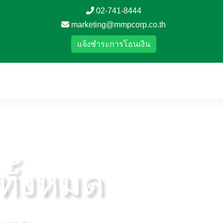
02-741-8444
marketing@mmpcorp.co.th
แจ้งชำระการโอนเงิน
าทั้งหมด