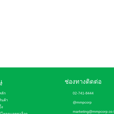
ู
ช่องทางติดต่อ
หลัก
02-741-8444
สินค้า
@mmpcorp
ิ้ง
marketing@mmpcorp.co.
์โหลดแคตตาล็อก