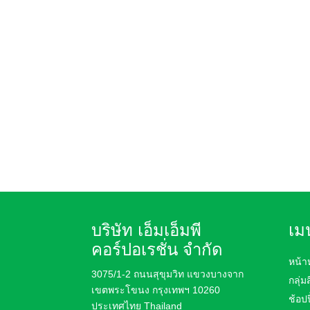
บริษัท เอ็มเอ็มพี
เมน
คอร์ปอเรชั่น จำกัด
หน้า
3075/1-2 ถนนสุขุมวิท แขวงบางจาก
กลุ่ม
เขตพระโขนง กรุงเทพฯ 10260
ช้อปป
ประเทศไทย Thailand