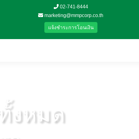
02-741-8444
marketing@mmpcorp.co.th
แจ้งชำระการโอนเงิน
าทั้งหมด