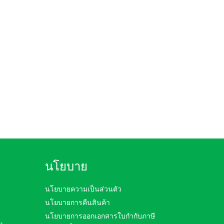
฿
฿
Price
345.00
–
370.00
range:
฿345.00
through
฿370.00
นโยบาย
นโยบายความเป็นส่วนตัว
นโยบายการคืนสินค้า
นโยบายการออกเอกสารใบกำกับภาษี