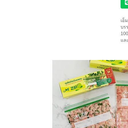
เอ็
บรร
100
และ